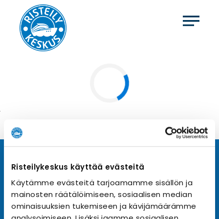
Tilaa uutiskirje
Risteilykeskus käyttää evästeitä
Käytämme evästeitä tarjoamamme sisällön ja
Tilaa Risteilykeskuksen uutiskirje sähköpostiisi. Saat
mainosten räätälöimiseen, sosiaalisen median
samalla ensimmäisten joukossa tiedot eri
varustamoiden tarjouksista ja kampanjaeduista.
ominaisuuksien tukemiseen ja kävijämäärämme
analysoimiseen. Lisäksi jaamme sosiaalisen