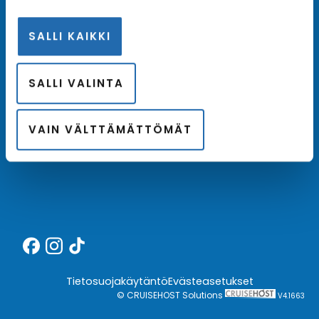
SALLI KAIKKI
Meistä
SALLI VALINTA
Kotimainen asiantuntija
Hintatakuu
VAIN VÄLTTÄMÄTTÖMÄT
Finnair Plus
Tietosuojakäytäntö
Evästeasetukset
© CRUISEHOST Solutions
V4.1663