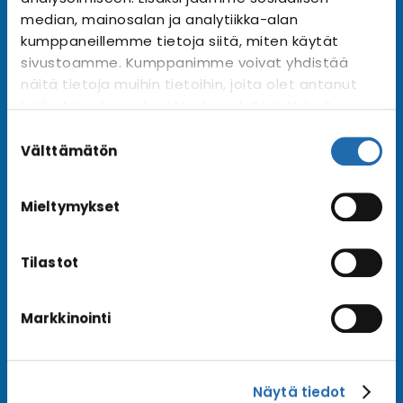
Tilaa uutiskirje
Arkisto →
median, mainosalan ja analytiikka-alan
kumppaneillemme tietoja siitä, miten käytät
sivustoamme. Kumppanimme voivat yhdistää
näitä tietoja muihin tietoihin, joita olet antanut
Ota yhteyttä
heille tai joita on kerätty, kun olet käyttänyt
Asiakaspalvelu
heidän palvelujaan. Voit muuttaa
Suostumuksen
Lähetä tarjouspyyntö
evästeasetuksiesi hyväksyntää sivuston
valinta
Välttämätön
alalaidassa olevasta
Evästeasetukset
linkistä.
Varaa risteily
Mieltymykset
Tilastot
Hyvä tietää
Usein kysyttyä
Markkinointi
Blogi
Matkaehdot
Näytä tiedot