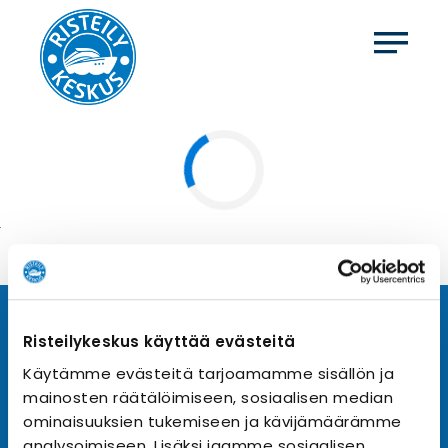
Tilaa uutiskirje
Risteilykeskus käyttää evästeitä
Käytämme evästeitä tarjoamamme sisällön ja
Tilaa Risteilykeskuksen uutiskirje sähköpostiisi. Saat
mainosten räätälöimiseen, sosiaalisen median
samalla ensimmäisten joukossa tiedot eri
varustamoiden tarjouksista ja kampanjaeduista.
ominaisuuksien tukemiseen ja kävijämäärämme
analysoimiseen. Lisäksi jaamme sosiaalisen