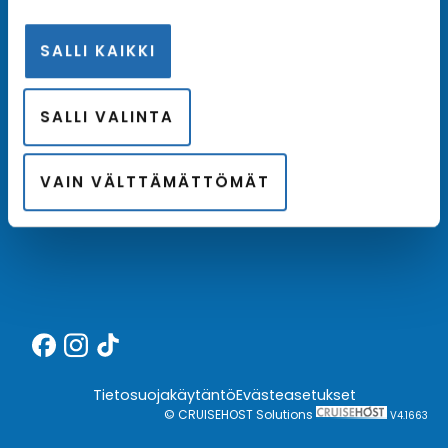
SALLI KAIKKI
Meistä
SALLI VALINTA
Kotimainen asiantuntija
Hintatakuu
VAIN VÄLTTÄMÄTTÖMÄT
Finnair Plus
Tietosuojakäytäntö
Evästeasetukset
© CRUISEHOST Solutions
V4.1663