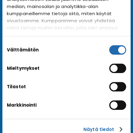
Tilaa uutiskirje
Arkisto →
median, mainosalan ja analytiikka-alan
kumppaneillemme tietoja siitä, miten käytät
sivustoamme. Kumppanimme voivat yhdistää
näitä tietoja muihin tietoihin, joita olet antanut
Ota yhteyttä
heille tai joita on kerätty, kun olet käyttänyt
Asiakaspalvelu
heidän palvelujaan. Voit muuttaa
Suostumuksen
Lähetä tarjouspyyntö
evästeasetuksiesi hyväksyntää sivuston
valinta
Välttämätön
alalaidassa olevasta
Evästeasetukset
linkistä.
Varaa risteily
Mieltymykset
Tilastot
Hyvä tietää
Usein kysyttyä
Markkinointi
Blogi
Matkaehdot
Näytä tiedot