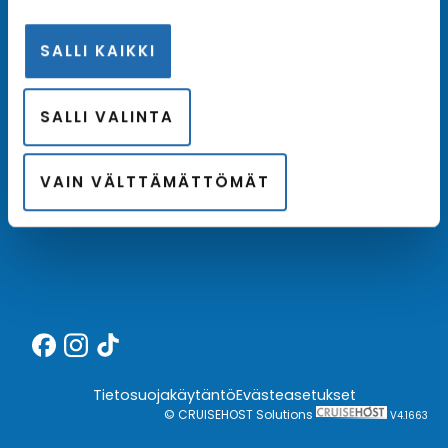
SALLI KAIKKI
Meistä
SALLI VALINTA
Kotimainen asiantuntija
Hintatakuu
VAIN VÄLTTÄMÄTTÖMÄT
Finnair Plus
Tietosuojakäytäntö
Evästeasetukset
© CRUISEHOST Solutions
V4.1663