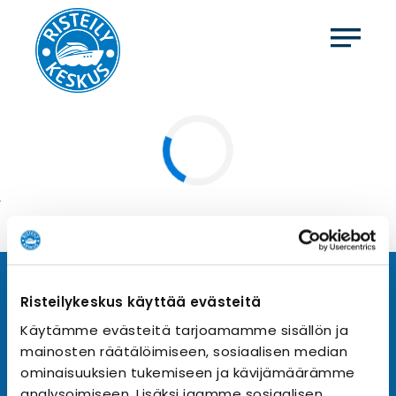
Tilaa uutiskirje
Risteilykeskus käyttää evästeitä
Käytämme evästeitä tarjoamamme sisällön ja
Tilaa Risteilykeskuksen uutiskirje sähköpostiisi. Saat
mainosten räätälöimiseen, sosiaalisen median
samalla ensimmäisten joukossa tiedot eri
varustamoiden tarjouksista ja kampanjaeduista.
ominaisuuksien tukemiseen ja kävijämäärämme
analysoimiseen. Lisäksi jaamme sosiaalisen