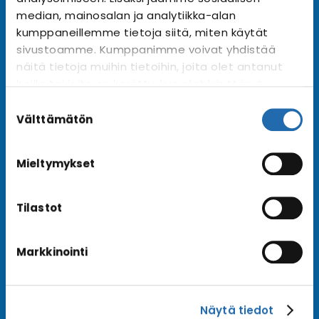
Tilaa uutiskirje
Arkisto →
median, mainosalan ja analytiikka-alan
kumppaneillemme tietoja siitä, miten käytät
sivustoamme. Kumppanimme voivat yhdistää
näitä tietoja muihin tietoihin, joita olet antanut
Ota yhteyttä
heille tai joita on kerätty, kun olet käyttänyt
Asiakaspalvelu
heidän palvelujaan. Voit muuttaa
Suostumuksen
Lähetä tarjouspyyntö
evästeasetuksiesi hyväksyntää sivuston
valinta
Välttämätön
alalaidassa olevasta
Evästeasetukset
linkistä.
Varaa risteily
Mieltymykset
Tilastot
Hyvä tietää
Usein kysyttyä
Markkinointi
Blogi
Matkaehdot
Näytä tiedot