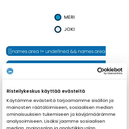
MERI
JOKI
[[names.area != undefined && names.area != '' ? names.
[[names.cruiseline != undefined && names.cruiseline !=
[[names.ship != undefined && names.ship != '' ? names.
Risteilykeskus käyttää evästeitä
Risteilyn kesto
Käytämme evästeitä tarjoamamme sisällön ja
mainosten räätälöimiseen, sosiaalisen median
ominaisuuksien tukemiseen ja kävijämäärämme
analysoimiseen. Lisäksi jaamme sosiaalisen
median, mainosalan ja analytiikka-alan