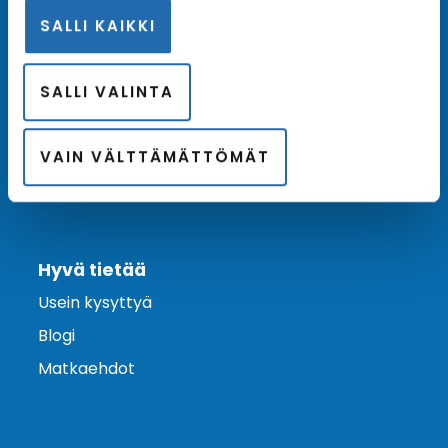
SALLI KAIKKI
Ota yhteyttä
Asiakaspalvelu
SALLI VALINTA
Lähetä tarjouspyyntö
Varaa risteily
VAIN VÄLTTÄMÄTTÖMÄT
Hyvä tietää
Usein kysyttyä
Blogi
Matkaehdot