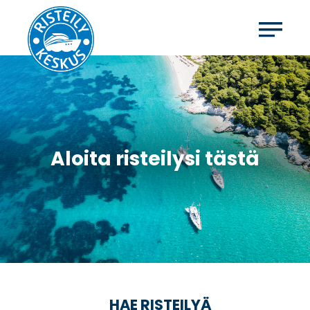
Aloita risteilysi tästä
HAE RISTEILYÄ