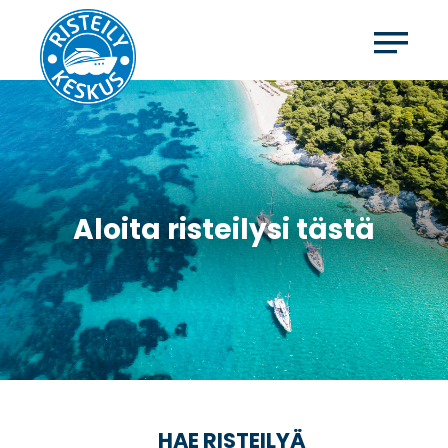
Aloita risteilysi tästä
HAE RISTEILYÄ