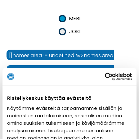
MERI
JOKI
[[names.area != undefined && names.area != '' ? names.
[[names.cruiseline != undefined && names.cruiseline !=
[[names.ship != undefined && names.ship != '' ? names.
Risteilykeskus käyttää evästeitä
Risteilyn kesto
Käytämme evästeitä tarjoamamme sisällön ja
mainosten räätälöimiseen, sosiaalisen median
ominaisuuksien tukemiseen ja kävijämäärämme
analysoimiseen. Lisäksi jaamme sosiaalisen
median, mainosalan ja analytiikka-alan