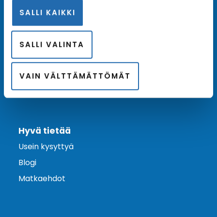
SALLI KAIKKI
Ota yhteyttä
Asiakaspalvelu
SALLI VALINTA
Lähetä tarjouspyyntö
Varaa risteily
VAIN VÄLTTÄMÄTTÖMÄT
Hyvä tietää
Usein kysyttyä
Blogi
Matkaehdot