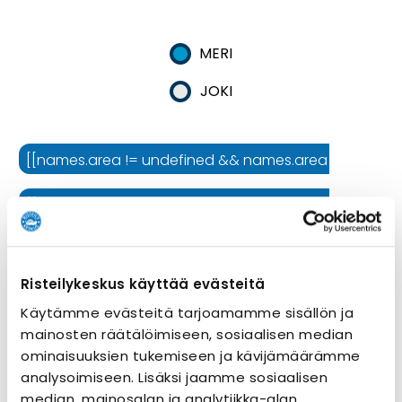
MERI
JOKI
[[names.area != undefined && names.area != '' ? names.
[[names.cruiseline != undefined && names.cruiseline !=
[[names.ship != undefined && names.ship != '' ? names.
Risteilykeskus käyttää evästeitä
Risteilyn kesto
Käytämme evästeitä tarjoamamme sisällön ja
mainosten räätälöimiseen, sosiaalisen median
ominaisuuksien tukemiseen ja kävijämäärämme
analysoimiseen. Lisäksi jaamme sosiaalisen
median, mainosalan ja analytiikka-alan