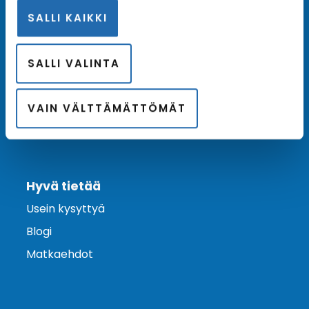
SALLI KAIKKI
Ota yhteyttä
Asiakaspalvelu
SALLI VALINTA
Lähetä tarjouspyyntö
Varaa risteily
VAIN VÄLTTÄMÄTTÖMÄT
Hyvä tietää
Usein kysyttyä
Blogi
Matkaehdot