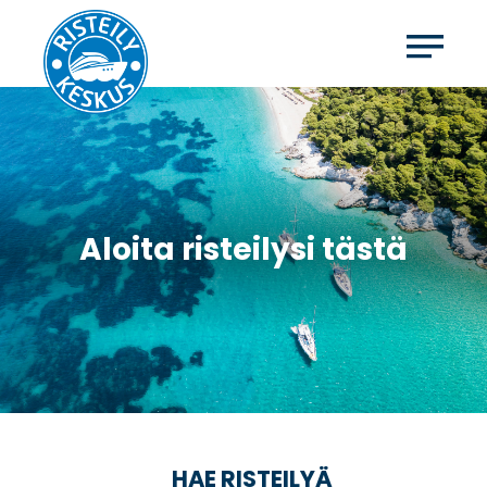
Aloita risteilysi tästä
HAE RISTEILYÄ