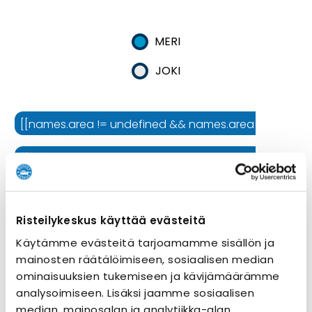
MERI
JOKI
[[names.area != undefined && names.area != '' ? names.
[[names.cruiseline != undefined && names.cruiseline !=
[[names.ship != undefined && names.ship != '' ? names.
Risteilykeskus käyttää evästeitä
Risteilyn kesto
Käytämme evästeitä tarjoamamme sisällön ja
mainosten räätälöimiseen, sosiaalisen median
ominaisuuksien tukemiseen ja kävijämäärämme
analysoimiseen. Lisäksi jaamme sosiaalisen
median, mainosalan ja analytiikka-alan