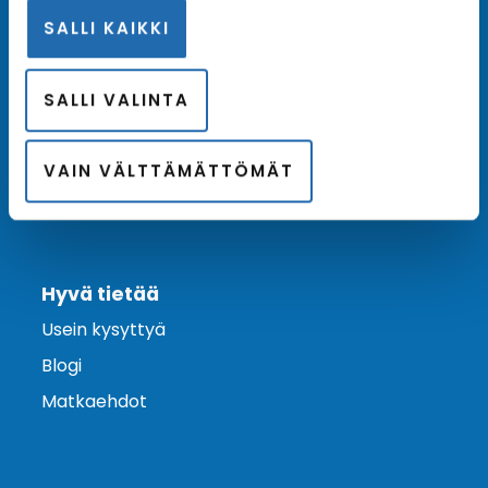
SALLI KAIKKI
Ota yhteyttä
Asiakaspalvelu
SALLI VALINTA
Lähetä tarjouspyyntö
Varaa risteily
VAIN VÄLTTÄMÄTTÖMÄT
Hyvä tietää
Usein kysyttyä
Blogi
Matkaehdot