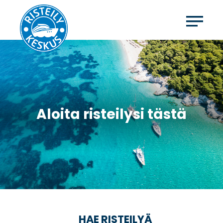
Aloita risteilysi tästä
HAE RISTEILYÄ