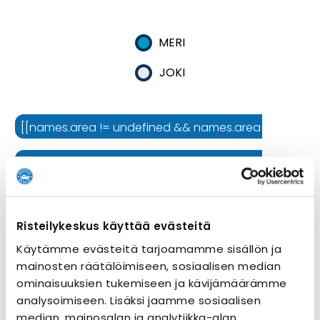
MERI
JOKI
[[names.area != undefined && names.area != '' ? names.
[[names.cruiseline != undefined && names.cruiseline !=
[[names.ship != undefined && names.ship != '' ? names.
Risteilykeskus käyttää evästeitä
Risteilyn kesto
Käytämme evästeitä tarjoamamme sisällön ja
mainosten räätälöimiseen, sosiaalisen median
ominaisuuksien tukemiseen ja kävijämäärämme
analysoimiseen. Lisäksi jaamme sosiaalisen
median, mainosalan ja analytiikka-alan