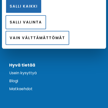
SALLI KAIKKI
Ota yhteyttä
Asiakaspalvelu
SALLI VALINTA
Lähetä tarjouspyyntö
Varaa risteily
VAIN VÄLTTÄMÄTTÖMÄT
Hyvä tietää
Usein kysyttyä
Blogi
Matkaehdot