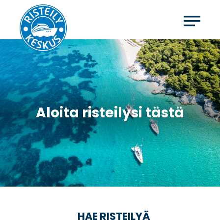
Aloita risteilysi tästä
HAE RISTEILYÄ