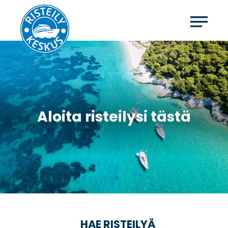
Aloita risteilysi tästä
HAE RISTEILYÄ