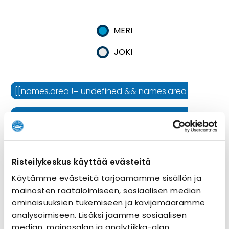
MERI
JOKI
[[names.area != undefined && names.area != '' ? names.
[[names.cruiseline != undefined && names.cruiseline !=
[[names.ship != undefined && names.ship != '' ? names.
Risteilykeskus käyttää evästeitä
Risteilyn kesto
Käytämme evästeitä tarjoamamme sisällön ja
mainosten räätälöimiseen, sosiaalisen median
ominaisuuksien tukemiseen ja kävijämäärämme
analysoimiseen. Lisäksi jaamme sosiaalisen
median, mainosalan ja analytiikka-alan