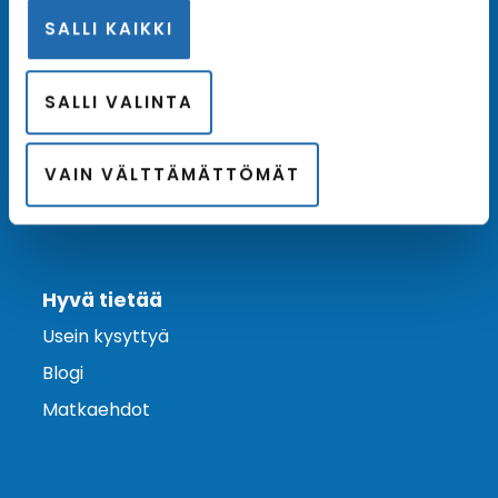
SALLI KAIKKI
Ota yhteyttä
Asiakaspalvelu
SALLI VALINTA
Lähetä tarjouspyyntö
Varaa risteily
VAIN VÄLTTÄMÄTTÖMÄT
Hyvä tietää
Usein kysyttyä
Blogi
Matkaehdot