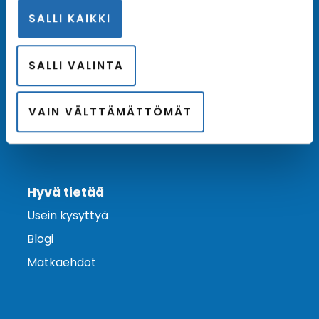
SALLI KAIKKI
Ota yhteyttä
Asiakaspalvelu
SALLI VALINTA
Lähetä tarjouspyyntö
Varaa risteily
VAIN VÄLTTÄMÄTTÖMÄT
Hyvä tietää
Usein kysyttyä
Blogi
Matkaehdot