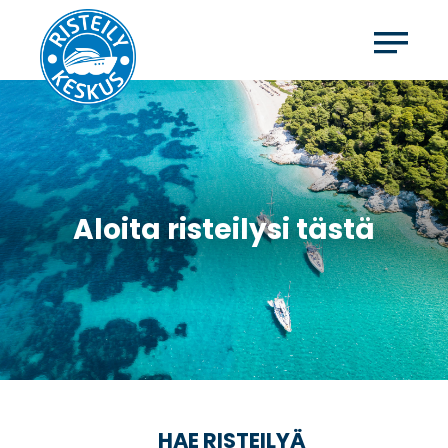
Aloita risteilysi tästä
HAE RISTEILYÄ