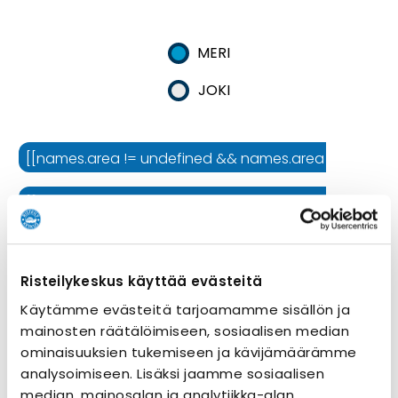
MERI
JOKI
[[names.area != undefined && names.area != '' ? names.
[[names.cruiseline != undefined && names.cruiseline !=
[[names.ship != undefined && names.ship != '' ? names.
Risteilykeskus käyttää evästeitä
Risteilyn kesto
Käytämme evästeitä tarjoamamme sisällön ja
mainosten räätälöimiseen, sosiaalisen median
ominaisuuksien tukemiseen ja kävijämäärämme
analysoimiseen. Lisäksi jaamme sosiaalisen
median, mainosalan ja analytiikka-alan