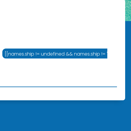
= '' ? names.cruiseline :'Varustamo']]
[[names.ship != undefined && names.ship != '' ? names.sh