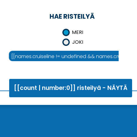
HAE RISTEILYÄ
MERI
JOKI
mes.area :'Risteilyalue']]
[[names.cruiseline != undefined && names.cruiseline !