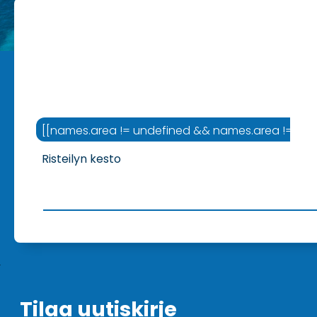
[[names.area != undefined && names.area != '' ? na
Risteilyn kesto
Tilaa uutiskirje