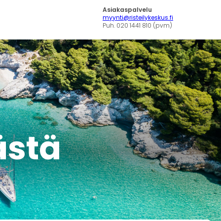
Asiakaspalvelu
myynti@risteilykeskus.fi
Puh. 020 1441 810 (pvm)
tästä