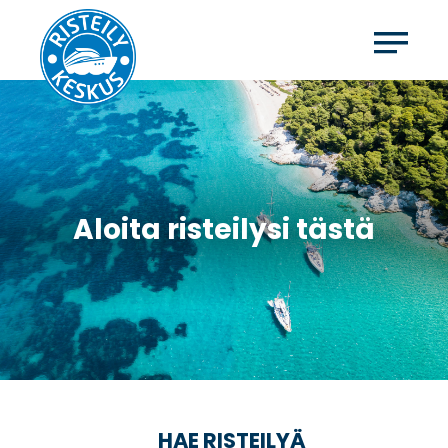
Aloita risteilysi tästä
HAE RISTEILYÄ