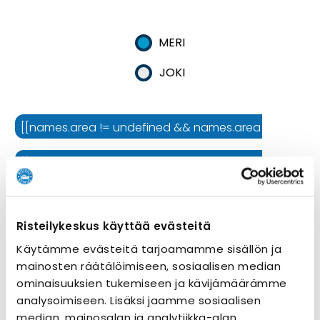
MERI
JOKI
[[names.area != undefined && names.area != '' ? names.
[[names.cruiseline != undefined && names.cruiseline !=
[[names.ship != undefined && names.ship != '' ? names.
Risteilykeskus käyttää evästeitä
Risteilyn kesto
Käytämme evästeitä tarjoamamme sisällön ja
mainosten räätälöimiseen, sosiaalisen median
ominaisuuksien tukemiseen ja kävijämäärämme
analysoimiseen. Lisäksi jaamme sosiaalisen
median, mainosalan ja analytiikka-alan