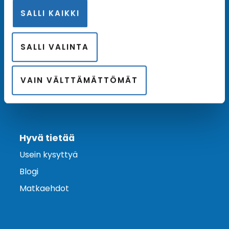
SALLI KAIKKI
Ota yhteyttä
Asiakaspalvelu
SALLI VALINTA
Lähetä tarjouspyyntö
Varaa risteily
VAIN VÄLTTÄMÄTTÖMÄT
Hyvä tietää
Usein kysyttyä
Blogi
Matkaehdot