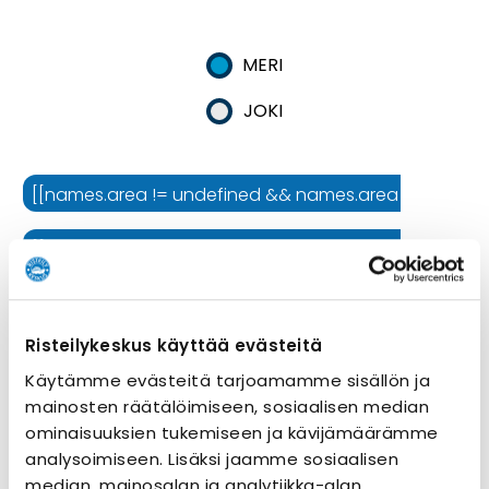
MERI
JOKI
[[names.area != undefined && names.area != '' ? names.
[[names.cruiseline != undefined && names.cruiseline !=
[[names.ship != undefined && names.ship != '' ? names.
Risteilykeskus käyttää evästeitä
Risteilyn kesto
Käytämme evästeitä tarjoamamme sisällön ja
mainosten räätälöimiseen, sosiaalisen median
ominaisuuksien tukemiseen ja kävijämäärämme
analysoimiseen. Lisäksi jaamme sosiaalisen
median, mainosalan ja analytiikka-alan