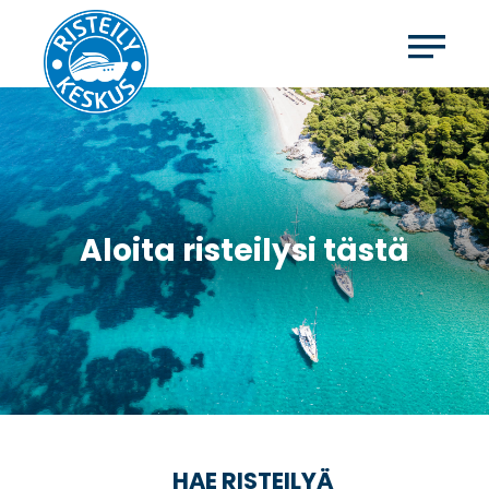
Aloita risteilysi tästä
HAE RISTEILYÄ