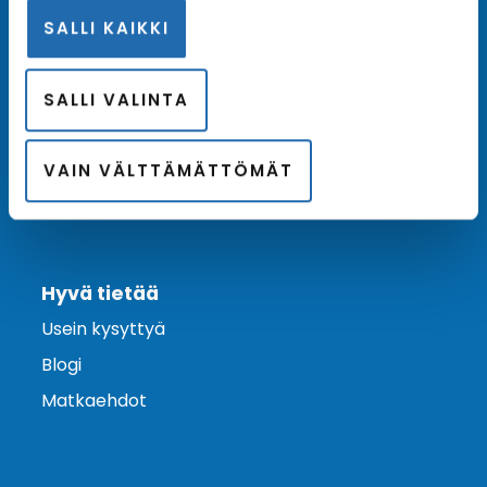
SALLI KAIKKI
Ota yhteyttä
Asiakaspalvelu
SALLI VALINTA
Lähetä tarjouspyyntö
Varaa risteily
VAIN VÄLTTÄMÄTTÖMÄT
Hyvä tietää
Usein kysyttyä
Blogi
Matkaehdot