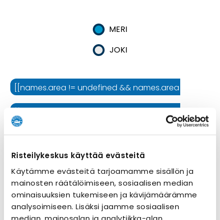
MERI
JOKI
[[names.area != undefined && names.area != '' ? names.
[[names.cruiseline != undefined && names.cruiseline !=
[[names.ship != undefined && names.ship != '' ? names.
Risteilykeskus käyttää evästeitä
Risteilyn kesto
Käytämme evästeitä tarjoamamme sisällön ja
mainosten räätälöimiseen, sosiaalisen median
ominaisuuksien tukemiseen ja kävijämäärämme
analysoimiseen. Lisäksi jaamme sosiaalisen
median, mainosalan ja analytiikka-alan