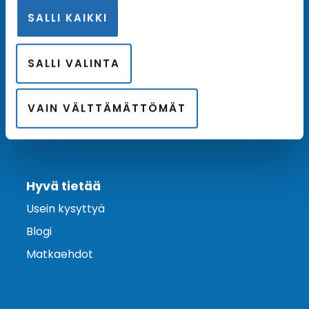
SALLI KAIKKI
Ota yhteyttä
Asiakaspalvelu
SALLI VALINTA
Lähetä tarjouspyyntö
Varaa risteily
VAIN VÄLTTÄMÄTTÖMÄT
Hyvä tietää
Usein kysyttyä
Blogi
Matkaehdot