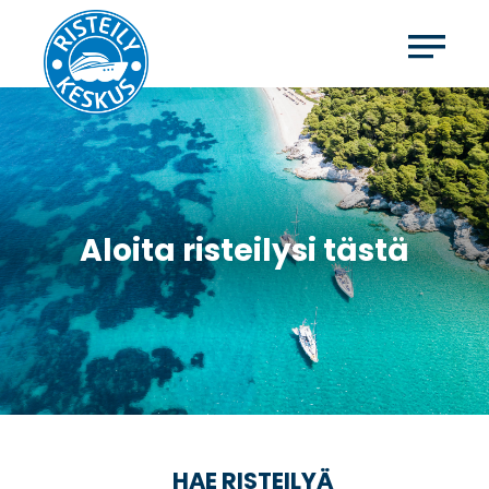
Aloita risteilysi tästä
HAE RISTEILYÄ