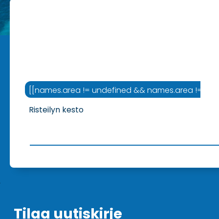
[[names.area != undefined && names.area != '' ? na
Risteilyn kesto
Tilaa uutiskirje