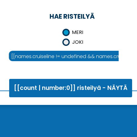
HAE RISTEILYÄ
MERI
JOKI
mes.area :'Risteilyalue']]
[[names.cruiseline != undefined && names.cruiseline !