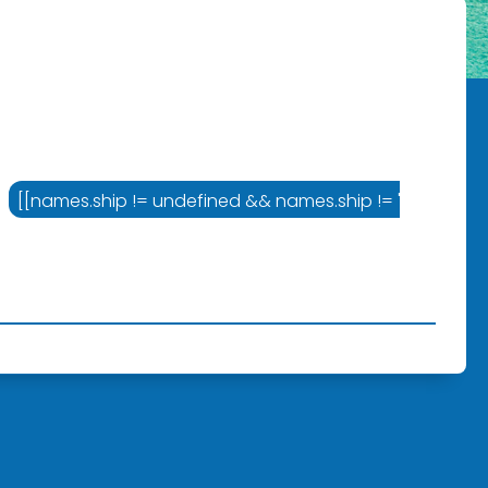
= '' ? names.cruiseline :'Varustamo']]
[[names.ship != undefined && names.ship != '' ? names.sh