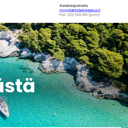
Asiakaspalvelu
myynti@risteilykeskus.fi
Puh. 020 1441 810 (pvm)
tästä