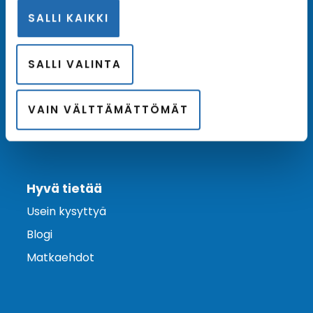
SALLI KAIKKI
Ota yhteyttä
Asiakaspalvelu
SALLI VALINTA
Lähetä tarjouspyyntö
Varaa risteily
VAIN VÄLTTÄMÄTTÖMÄT
Hyvä tietää
Usein kysyttyä
Blogi
Matkaehdot