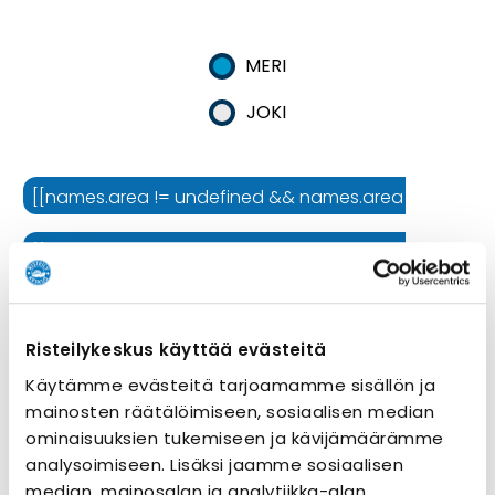
MERI
JOKI
[[names.area != undefined && names.area != '' ? names.
[[names.cruiseline != undefined && names.cruiseline !=
[[names.ship != undefined && names.ship != '' ? names.
Risteilykeskus käyttää evästeitä
Risteilyn kesto
Käytämme evästeitä tarjoamamme sisällön ja
mainosten räätälöimiseen, sosiaalisen median
ominaisuuksien tukemiseen ja kävijämäärämme
analysoimiseen. Lisäksi jaamme sosiaalisen
median, mainosalan ja analytiikka-alan