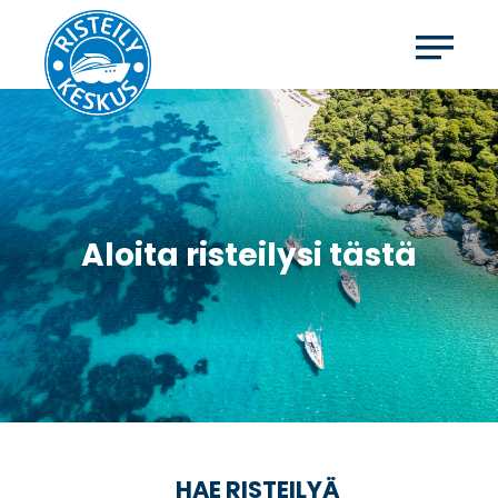
Aloita risteilysi tästä
HAE RISTEILYÄ