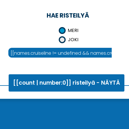
HAE RISTEILYÄ
MERI
JOKI
mes.area :'Risteilyalue']]
[[names.cruiseline != undefined && names.cruiseline !