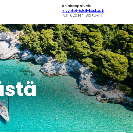
Asiakaspalvelu
myynti@risteilykeskus.fi
Puh. 020 1441 810 (pvm)
tästä