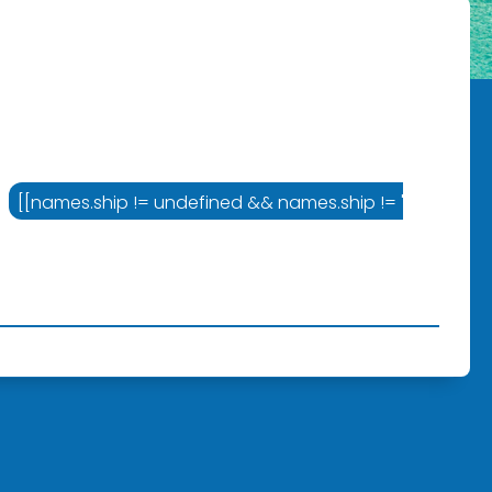
= '' ? names.cruiseline :'Varustamo']]
[[names.ship != undefined && names.ship != '' ? names.sh