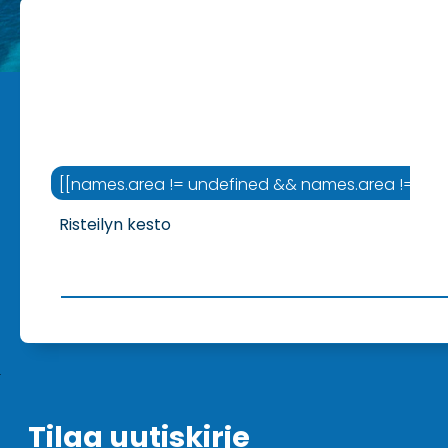
[[names.area != undefined && names.area != '' ? na
Risteilyn kesto
Tilaa uutiskirje