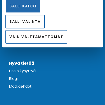
SALLI KAIKKI
Ota yhteyttä
Asiakaspalvelu
SALLI VALINTA
Lähetä tarjouspyyntö
Varaa risteily
VAIN VÄLTTÄMÄTTÖMÄT
Hyvä tietää
Usein kysyttyä
Blogi
Matkaehdot