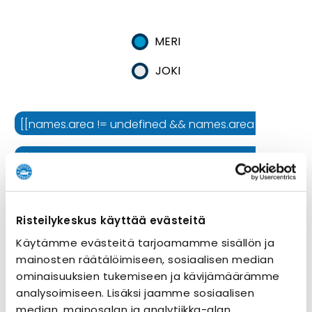
MERI
JOKI
[[names.area != undefined && names.area != '' ? names.
[[names.cruiseline != undefined && names.cruiseline !=
[[names.ship != undefined && names.ship != '' ? names.
Risteilykeskus käyttää evästeitä
Risteilyn kesto
Käytämme evästeitä tarjoamamme sisällön ja
mainosten räätälöimiseen, sosiaalisen median
ominaisuuksien tukemiseen ja kävijämäärämme
analysoimiseen. Lisäksi jaamme sosiaalisen
median, mainosalan ja analytiikka-alan