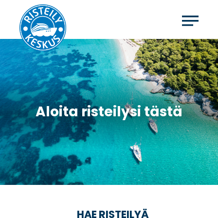
Aloita risteilysi tästä
HAE RISTEILYÄ