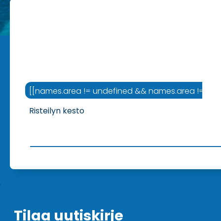
[[names.area != undefined && names.area != '' ? na
Risteilyn kesto
Tilaa uutiskirje