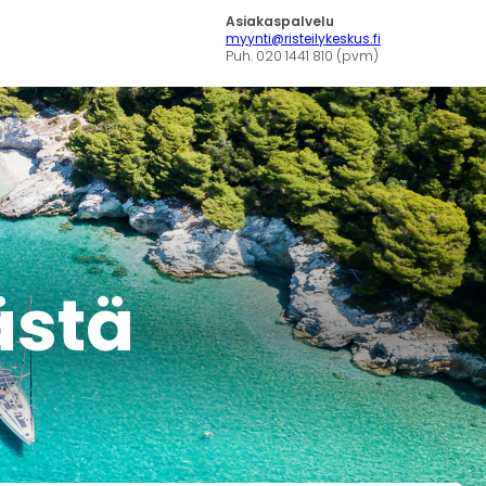
Asiakaspalvelu
myynti@risteilykeskus.fi
Puh. 020 1441 810 (pvm)
tästä