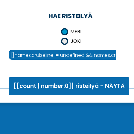
HAE RISTEILYÄ
MERI
JOKI
mes.area :'Risteilyalue']]
[[names.cruiseline != undefined && names.cruiseline !