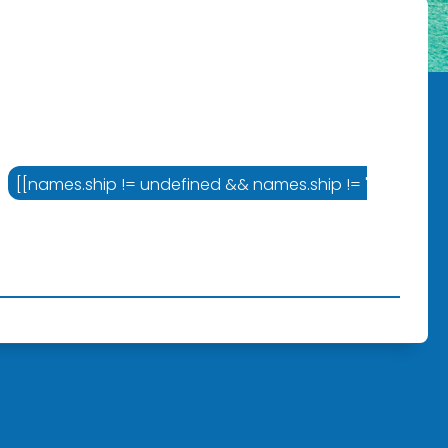
= '' ? names.cruiseline :'Varustamo']]
[[names.ship != undefined && names.ship != '' ? names.sh