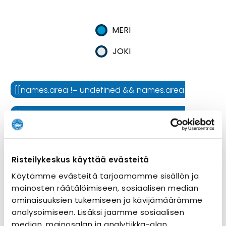
MERI
JOKI
[[names.area != undefined && names.area != '' ? names.
[[names.cruiseline != undefined && names.cruiseline !=
[[names.ship != undefined && names.ship != '' ? names.
Risteilykeskus käyttää evästeitä
Risteilyn kesto
Käytämme evästeitä tarjoamamme sisällön ja
mainosten räätälöimiseen, sosiaalisen median
ominaisuuksien tukemiseen ja kävijämäärämme
analysoimiseen. Lisäksi jaamme sosiaalisen
median, mainosalan ja analytiikka-alan