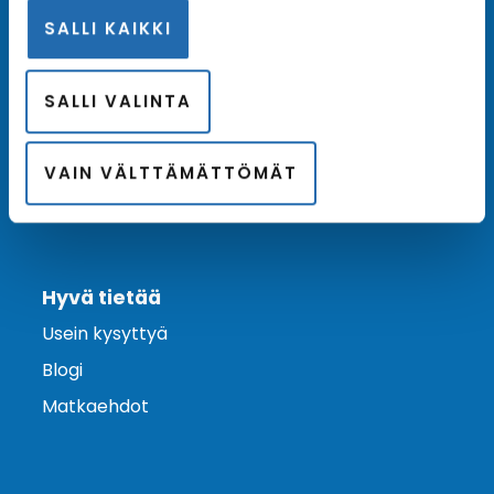
SALLI KAIKKI
Ota yhteyttä
Asiakaspalvelu
SALLI VALINTA
Lähetä tarjouspyyntö
Varaa risteily
VAIN VÄLTTÄMÄTTÖMÄT
Hyvä tietää
Usein kysyttyä
Blogi
Matkaehdot