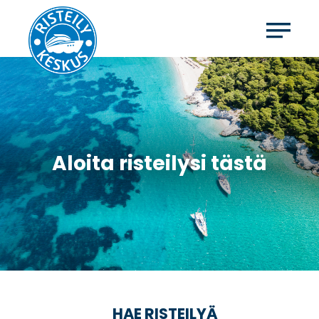
Aloita risteilysi tästä
HAE RISTEILYÄ