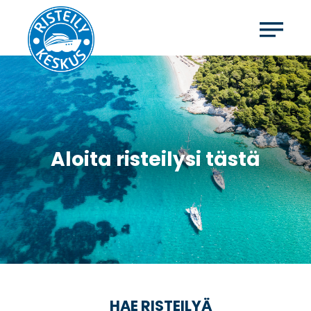
Aloita risteilysi tästä
HAE RISTEILYÄ