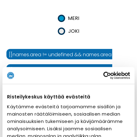
MERI
JOKI
[[names.area != undefined && names.area != '' ? names.
[[names.cruiseline != undefined && names.cruiseline !=
[[names.ship != undefined && names.ship != '' ? names.
Risteilykeskus käyttää evästeitä
Risteilyn kesto
Käytämme evästeitä tarjoamamme sisällön ja
mainosten räätälöimiseen, sosiaalisen median
ominaisuuksien tukemiseen ja kävijämäärämme
analysoimiseen. Lisäksi jaamme sosiaalisen
median, mainosalan ja analytiikka-alan