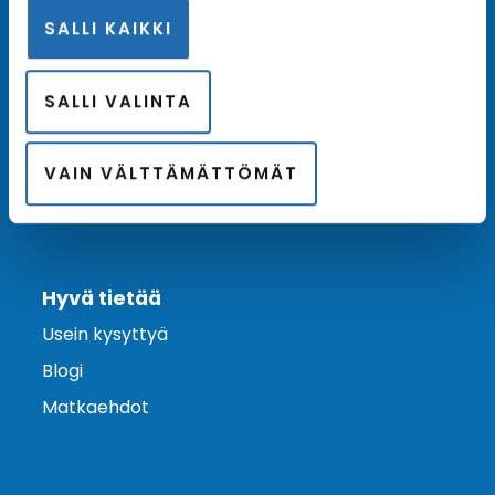
SALLI KAIKKI
Ota yhteyttä
Asiakaspalvelu
SALLI VALINTA
Lähetä tarjouspyyntö
Varaa risteily
VAIN VÄLTTÄMÄTTÖMÄT
Hyvä tietää
Usein kysyttyä
Blogi
Matkaehdot