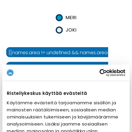
MERI
JOKI
[[names.area != undefined && names.area != '' ? names.
[[names.cruiseline != undefined && names.cruiseline !=
[[names.ship != undefined && names.ship != '' ? names.
Risteilykeskus käyttää evästeitä
Risteilyn kesto
Käytämme evästeitä tarjoamamme sisällön ja
mainosten räätälöimiseen, sosiaalisen median
ominaisuuksien tukemiseen ja kävijämäärämme
analysoimiseen. Lisäksi jaamme sosiaalisen
median, mainosalan ja analytiikka-alan