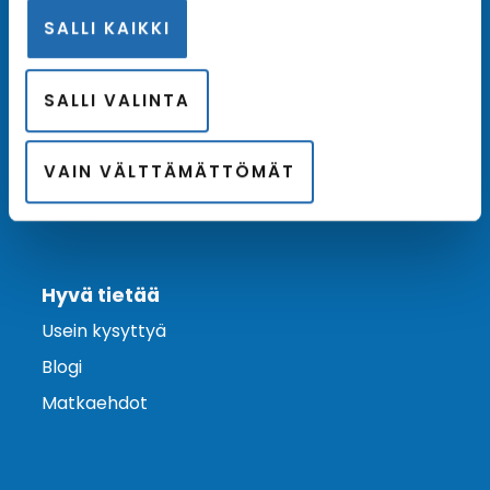
SALLI KAIKKI
Ota yhteyttä
Asiakaspalvelu
SALLI VALINTA
Lähetä tarjouspyyntö
Varaa risteily
VAIN VÄLTTÄMÄTTÖMÄT
Hyvä tietää
Usein kysyttyä
Blogi
Matkaehdot