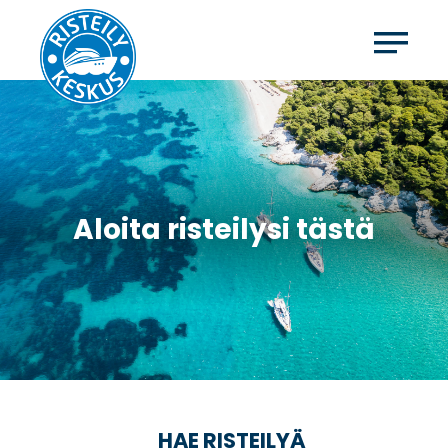
Aloita risteilysi tästä
HAE RISTEILYÄ