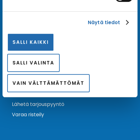
Tilaa uutiskirje
Näytä tiedot
Tilaa Risteilykeskuksen uutiskirje sähköpostiisi. Saat
samalla ensimmäisten joukossa tiedot eri
SALLI KAIKKI
varustamoiden tarjouksista ja kampanjaeduista.
Tilaa uutiskirje
Arkisto →
SALLI VALINTA
VAIN VÄLTTÄMÄTTÖMÄT
Ota yhteyttä
Asiakaspalvelu
Lähetä tarjouspyyntö
Varaa risteily