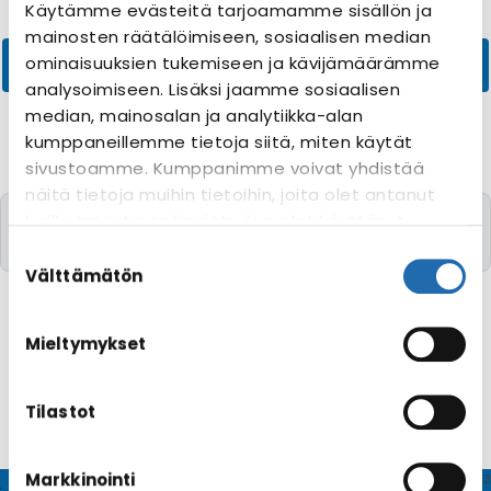
Käytämme evästeitä tarjoamamme sisällön ja
mainosten räätälöimiseen, sosiaalisen median
ominaisuuksien tukemiseen ja kävijämäärämme
analysoimiseen. Lisäksi jaamme sosiaalisen
median, mainosalan ja analytiikka-alan
kumppaneillemme tietoja siitä, miten käytät
sivustoamme. Kumppanimme voivat yhdistää
näitä tietoja muihin tietoihin, joita olet antanut
Valitettavasti yhtään risteilyä toivomillanne
heille tai joita on kerätty, kun olet käyttänyt
kriteereillä ei löytynyt
heidän palvelujaan. Voit muuttaa
Suostumuksen
evästeasetuksiesi hyväksyntää sivuston
valinta
Välttämätön
alalaidassa olevasta
Evästeasetukset
linkistä.
Mieltymykset
Tilastot
Markkinointi
© CRUISEHOST Solutions
V4.1663