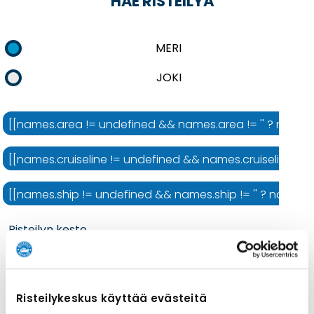
HAE RISTEILYÄ
MERI
JOKI
[[names.area != undefined && names.area != '' ? names.ar
[[names.cruiseline != undefined && names.cruiseline != ''
[[names.ship != undefined && names.ship != '' ? names.shi
Risteilyn kesto
Risteilykeskus käyttää evästeitä