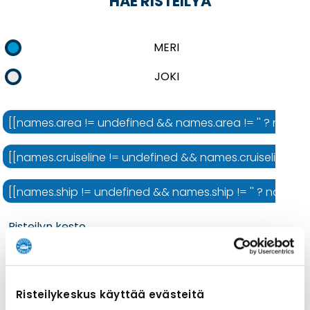
HAE RISTEILYÄ
MERI
JOKI
[[names.area != undefined && names.area != '' ? names.ar
[[names.cruiseline != undefined && names.cruiseline != ''
[[names.ship != undefined && names.ship != '' ? names.shi
Risteilyn kesto
Risteilykeskus käyttää evästeitä