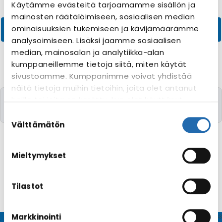
Käytämme evästeitä tarjoamamme sisällön ja
mainosten räätälöimiseen, sosiaalisen median
ominaisuuksien tukemiseen ja kävijämäärämme
analysoimiseen. Lisäksi jaamme sosiaalisen
median, mainosalan ja analytiikka-alan
kumppaneillemme tietoja siitä, miten käytät
sivustoamme. Kumppanimme voivat yhdistää
näitä tietoja muihin tietoihin, joita olet antanut
Valitettavasti yhtään risteilyä toivomillanne
heille tai joita on kerätty, kun olet käyttänyt
kriteereillä ei löytynyt
heidän palvelujaan. Voit muuttaa
Suostumuksen
evästeasetuksiesi hyväksyntää sivuston
valinta
Välttämätön
alalaidassa olevasta
Evästeasetukset
linkistä.
Mieltymykset
Tilastot
Markkinointi
© CRUISEHOST Solutions
V4.1663