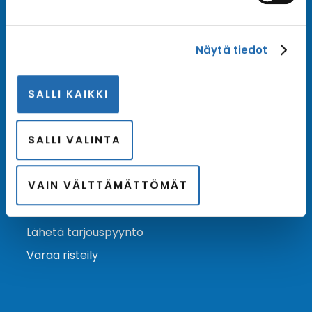
Tilaa uutiskirje
Näytä tiedot
Tilaa Risteilykeskuksen uutiskirje sähköpostiisi. Saat
samalla ensimmäisten joukossa tiedot eri
SALLI KAIKKI
varustamoiden tarjouksista ja kampanjaeduista.
Tilaa uutiskirje
Arkisto →
SALLI VALINTA
VAIN VÄLTTÄMÄTTÖMÄT
Ota yhteyttä
Asiakaspalvelu
Lähetä tarjouspyyntö
Varaa risteily