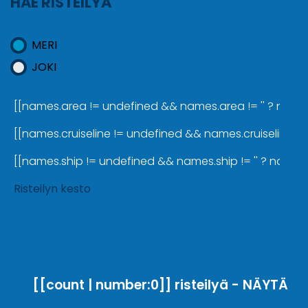
HAE RISTEILYÄ
MERI
JOKI
[[names.area != undefined && names.area != '' ? names.a
[[names.cruiseline != undefined && names.cruiseline != '
[[names.ship != undefined && names.ship != '' ? names.sh
Risteilyn kesto