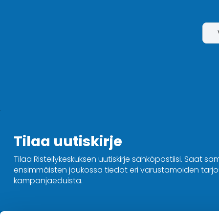
Tilaa uutiskirje
Tilaa Risteilykeskuksen uutiskirje sähköpostiisi. Saat sa
ensimmäisten joukossa tiedot eri varustamoiden tarjou
kampanjaeduista.
Ota yhteyttä