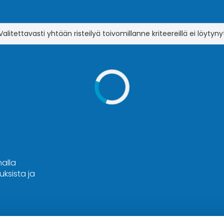
Valitettavasti yhtään risteilyä toivomillanne kriteereillä ei löytyny
malla
ksista ja
Hyvä tietää