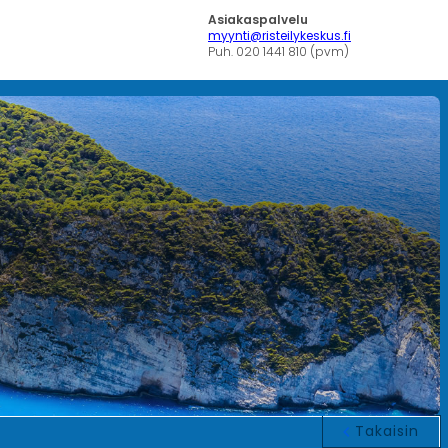
Asiakaspalvelu
myynti@risteilykeskus.fi
Puh. 020 1441 810 (pvm)
Takaisin