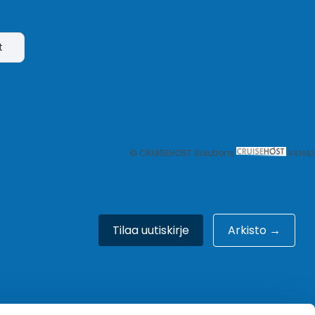
t
© CRUISEHOST Solutions
V4.1663
Tilaa uutiskirje
Arkisto →
Meistä