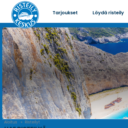
Tarjoukset
Löydä risteily
Aloitus
Risteilyt