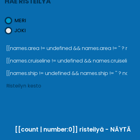
HAE RISTEILYÄ
MERI
JOKI
[[names.area != undefined && names.area != '' ? names.a
[[names.cruiseline != undefined && names.cruiseline != '
[[names.ship != undefined && names.ship != '' ? names.sh
Risteilyn kesto