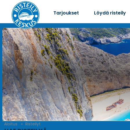
Tarjoukset
Löydä risteily
Aloitus
Risteilyt