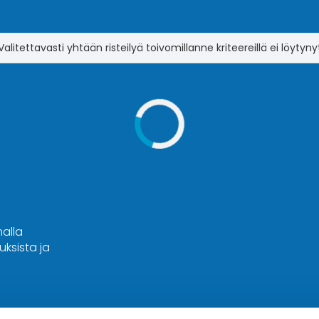
Valitettavasti yhtään risteilyä toivomillanne kriteereillä ei löytyny
malla
ksista ja
Hyvä tietää