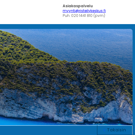
Asiakaspalvelu
myynti@risteilykeskus.fi
Puh. 020 1441 810 (pvm)
Takaisin