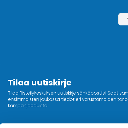
Tilaa uutiskirje
Tilaa Risteilykeskuksen uutiskirje sähköpostiisi. Saat sa
ensimmäisten joukossa tiedot eri varustamoiden tarjou
kampanjaeduista.
Ota yhteyttä