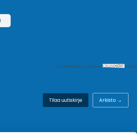
t
© CRUISEHOST Solutions
V4.1663
Tilaa uutiskirje
Arkisto →
Meistä