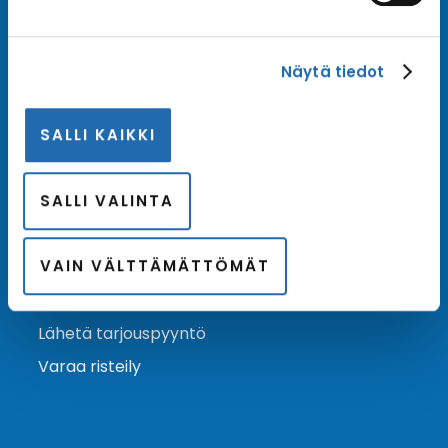
Tilaa uutiskirje
Näytä tiedot
Tilaa Risteilykeskuksen uutiskirje sähköpostiisi. Saat
samalla ensimmäisten joukossa tiedot eri
SALLI KAIKKI
varustamoiden tarjouksista ja kampanjaeduista.
Tilaa uutiskirje
Arkisto →
SALLI VALINTA
VAIN VÄLTTÄMÄTTÖMÄT
Ota yhteyttä
Asiakaspalvelu
Lähetä tarjouspyyntö
Varaa risteily