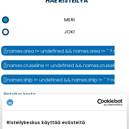
HAE RISTEILYÄ
MERI
JOKI
[[names.area != undefined && names.area != '' ? names.ar
[[names.cruiseline != undefined && names.cruiseline != ''
[[names.ship != undefined && names.ship != '' ? names.shi
Risteilyn kesto
Risteilykeskus käyttää evästeitä