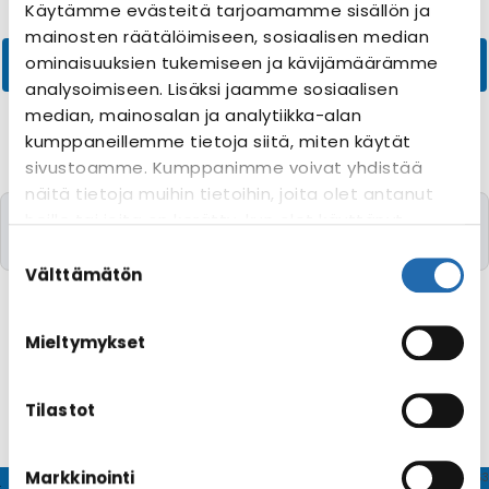
Käytämme evästeitä tarjoamamme sisällön ja
mainosten räätälöimiseen, sosiaalisen median
ominaisuuksien tukemiseen ja kävijämäärämme
analysoimiseen. Lisäksi jaamme sosiaalisen
median, mainosalan ja analytiikka-alan
kumppaneillemme tietoja siitä, miten käytät
sivustoamme. Kumppanimme voivat yhdistää
näitä tietoja muihin tietoihin, joita olet antanut
Valitettavasti yhtään risteilyä toivomillanne
heille tai joita on kerätty, kun olet käyttänyt
kriteereillä ei löytynyt
heidän palvelujaan. Voit muuttaa
Suostumuksen
evästeasetuksiesi hyväksyntää sivuston
valinta
Välttämätön
alalaidassa olevasta
Evästeasetukset
linkistä.
Mieltymykset
Tilastot
Markkinointi
© CRUISEHOST Solutions
V4.1663