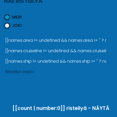
HAE RISTEILYÄ
MERI
JOKI
[[names.area != undefined && names.area != '' ? names.a
[[names.cruiseline != undefined && names.cruiseline != '
[[names.ship != undefined && names.ship != '' ? names.sh
Risteilyn kesto