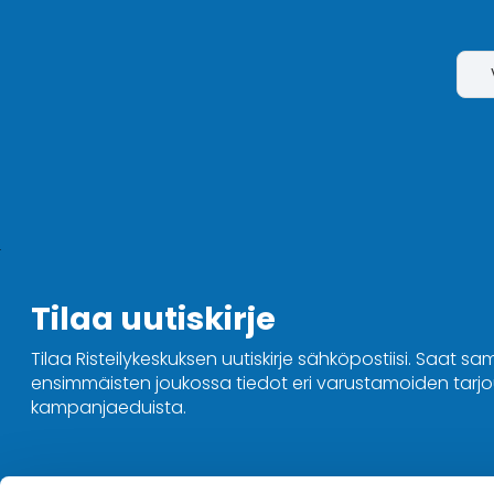
Tilaa uutiskirje
Tilaa Risteilykeskuksen uutiskirje sähköpostiisi. Saat sa
ensimmäisten joukossa tiedot eri varustamoiden tarjou
kampanjaeduista.
Ota yhteyttä