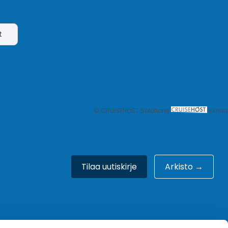
t
© CRUISEHOST Solutions
V4.1663
Tilaa uutiskirje
Arkisto →
Meistä