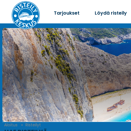
Tarjoukset
Löydä risteily
Aloitus
Risteilyt