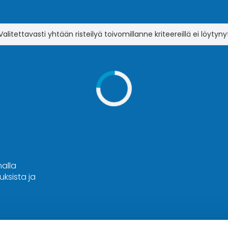
Valitettavasti yhtään risteilyä toivomillanne kriteereillä ei löytyny
malla
ksista ja
Hyvä tietää