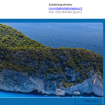
Asiakaspalvelu
myynti@risteilykeskus.fi
Puh. 020 1441 810 (pvm)
Takaisin