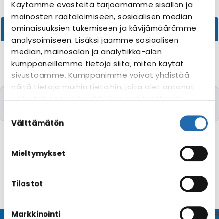
Käytämme evästeitä tarjoamamme sisällön ja
mainosten räätälöimiseen, sosiaalisen median
ominaisuuksien tukemiseen ja kävijämäärämme
analysoimiseen. Lisäksi jaamme sosiaalisen
median, mainosalan ja analytiikka-alan
kumppaneillemme tietoja siitä, miten käytät
sivustoamme. Kumppanimme voivat yhdistää
näitä tietoja muihin tietoihin, joita olet antanut
Valitettavasti yhtään risteilyä toivomillanne
heille tai joita on kerätty, kun olet käyttänyt
kriteereillä ei löytynyt
heidän palvelujaan. Voit muuttaa
Suostumuksen
evästeasetuksiesi hyväksyntää sivuston
valinta
Välttämätön
alalaidassa olevasta
Evästeasetukset
linkistä.
Mieltymykset
Tilastot
Markkinointi
© CRUISEHOST Solutions
V4.1663