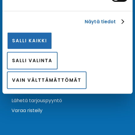
Tilaa uutiskirje
Näytä tiedot
Tilaa Risteilykeskuksen uutiskirje sähköpostiisi. Saat
samalla ensimmäisten joukossa tiedot eri
SALLI KAIKKI
varustamoiden tarjouksista ja kampanjaeduista.
Tilaa uutiskirje
Arkisto →
SALLI VALINTA
VAIN VÄLTTÄMÄTTÖMÄT
Ota yhteyttä
Asiakaspalvelu
Lähetä tarjouspyyntö
Varaa risteily