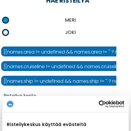
HAE RISTEILYÄ
MERI
JOKI
[[names.area != undefined && names.area != '' ? names.ar
[[names.cruiseline != undefined && names.cruiseline != ''
[[names.ship != undefined && names.ship != '' ? names.shi
Risteilyn kesto
Risteilykeskus käyttää evästeitä