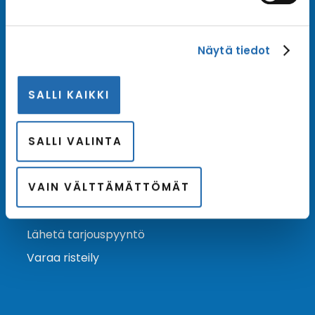
Tilaa uutiskirje
Näytä tiedot
Tilaa Risteilykeskuksen uutiskirje sähköpostiisi. Saat
samalla ensimmäisten joukossa tiedot eri
SALLI KAIKKI
varustamoiden tarjouksista ja kampanjaeduista.
Tilaa uutiskirje
Arkisto →
SALLI VALINTA
VAIN VÄLTTÄMÄTTÖMÄT
Ota yhteyttä
Asiakaspalvelu
Lähetä tarjouspyyntö
Varaa risteily