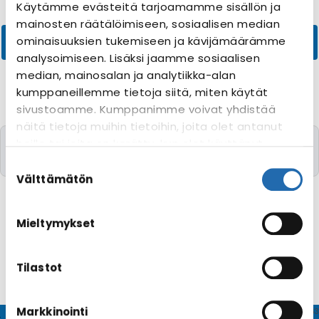
Käytämme evästeitä tarjoamamme sisällön ja
mainosten räätälöimiseen, sosiaalisen median
ominaisuuksien tukemiseen ja kävijämäärämme
analysoimiseen. Lisäksi jaamme sosiaalisen
median, mainosalan ja analytiikka-alan
kumppaneillemme tietoja siitä, miten käytät
sivustoamme. Kumppanimme voivat yhdistää
näitä tietoja muihin tietoihin, joita olet antanut
Valitettavasti yhtään risteilyä toivomillanne
heille tai joita on kerätty, kun olet käyttänyt
kriteereillä ei löytynyt
heidän palvelujaan. Voit muuttaa
Suostumuksen
evästeasetuksiesi hyväksyntää sivuston
valinta
Välttämätön
alalaidassa olevasta
Evästeasetukset
linkistä.
Mieltymykset
Tilastot
Markkinointi
© CRUISEHOST Solutions
V4.1663