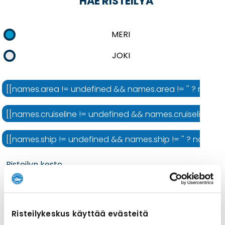
HAE RISTEILYÄ
MERI
JOKI
[[names.area != undefined && names.area != '' ? names.ar
[[names.cruiseline != undefined && names.cruiseline != ''
[[names.ship != undefined && names.ship != '' ? names.shi
Risteilyn kesto
Risteilykeskus käyttää evästeitä