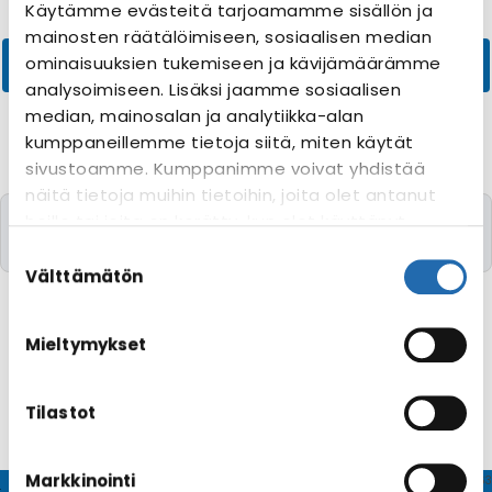
Käytämme evästeitä tarjoamamme sisällön ja
mainosten räätälöimiseen, sosiaalisen median
ominaisuuksien tukemiseen ja kävijämäärämme
analysoimiseen. Lisäksi jaamme sosiaalisen
median, mainosalan ja analytiikka-alan
kumppaneillemme tietoja siitä, miten käytät
sivustoamme. Kumppanimme voivat yhdistää
näitä tietoja muihin tietoihin, joita olet antanut
Valitettavasti yhtään risteilyä toivomillanne
heille tai joita on kerätty, kun olet käyttänyt
kriteereillä ei löytynyt
heidän palvelujaan. Voit muuttaa
Suostumuksen
evästeasetuksiesi hyväksyntää sivuston
valinta
Välttämätön
alalaidassa olevasta
Evästeasetukset
linkistä.
Mieltymykset
Tilastot
Markkinointi
© CRUISEHOST Solutions
V4.1663