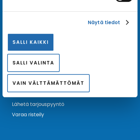
Tilaa uutiskirje
Näytä tiedot
Tilaa Risteilykeskuksen uutiskirje sähköpostiisi. Saat
samalla ensimmäisten joukossa tiedot eri
SALLI KAIKKI
varustamoiden tarjouksista ja kampanjaeduista.
Tilaa uutiskirje
Arkisto →
SALLI VALINTA
VAIN VÄLTTÄMÄTTÖMÄT
Ota yhteyttä
Asiakaspalvelu
Lähetä tarjouspyyntö
Varaa risteily