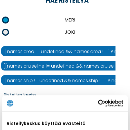
HAE RISTEILYÄ
MERI
JOKI
[[names.area != undefined && names.area != '' ? names.ar
[[names.cruiseline != undefined && names.cruiseline != ''
[[names.ship != undefined && names.ship != '' ? names.shi
Risteilyn kesto
Risteilykeskus käyttää evästeitä